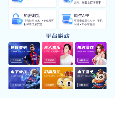
他始终相信，只要继续努力，就一定有翻盘的一天。
他把这次失利视为一种激励，决心在未来继续为自己
的目标而奋斗，并且引导年轻球员们向前迈进。
2、苏亚雷斯的支持与鼓励
面对科克的泪水，前队友苏亚雷斯及时走上前去，用
温暖的话语给予安慰。在职业足球生涯中，他们曾经
并肩作战，共同追逐梦想，如今面对此情此景，让他
们更加明白彼此之间那份珍贵的友谊。
苏亚雷斯用自己的亲身经历告诉科克，即使在逆境中
也要坚强面对。他分享了一些自己职业生涯中的低谷
时刻，让科克意识到失败是成功之母，每一个伟大的
运动员都曾经历过挫折。这样的交流不仅缓解了科克
内心的不安，也增强了他再次起航的勇气。