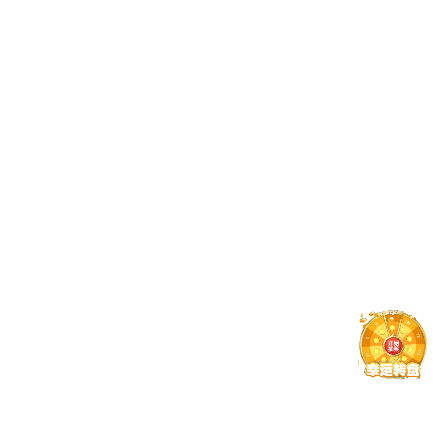
与此同时，通过引进新鲜血液和培养年轻球员，将进
一步增强球队竞争力。管理层应考虑适当调整阵容，
引入一些具有潜力的新秀，为老将减轻负担，同时保
持全队活力，实现长远发展目标。
对于球迷来说，他们依然是球队最坚定的后盾。在即
将到来的新赛季里，希望他们能继续给予支持和信
任，与球队共同迎接新的挑战。相信经过磨砺后的马
竞，会以全新的姿态迎接未来的大舞台，再次书写辉
煌篇章。
总结：
综上所述，在马德里竞技失冠后，科克流下眼泪不仅
是对结果的不甘，更是对自身付出的真实情感体现。