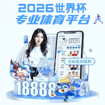
注册入口
亚星游戏网页版
APP与网页版
入口｜畅享全球体育赛事与数
据服务
欢迎访问
亚星游戏网页版
，提供全面覆盖足
球、篮球、电竞等项目的赛事资讯与数据内容，
支持
APP下载
与
网页使用
，每日同步更新千场
比赛，聚焦热门体育内容， 助您轻松获取赛事
动态，掌握比赛节奏。